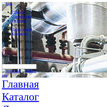
Главная
О компании
Системы
Каталог
Пресс-центр
Контакты
+375 (17) 397-69-06
+375 (17) 397-69-05
+375 (17) 397-69-07
eng
Главная
Каталог