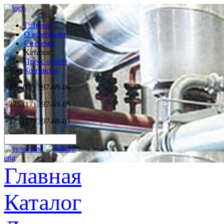
Главная
О компании
Системы
Каталог
Пресс-центр
Контакты
+375 (17) 397-69-06
+375 (17) 397-69-05
+375 (17) 397-69-07
eng
Главная
Каталог