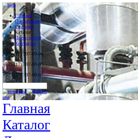
Главная
О компании
Системы
Каталог
Пресс-центр
Контакты
+375 (17) 397-69-06
+375 (17) 397-69-05
+375 (17) 397-69-07
eng
Главная
Каталог