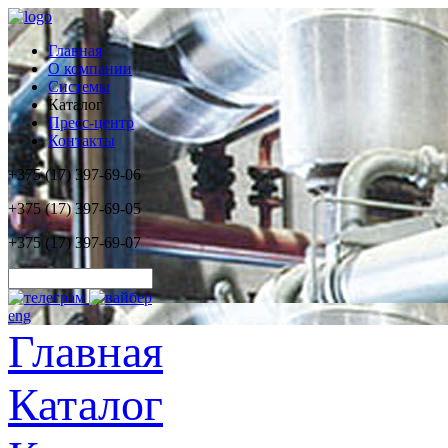
Главная
О компании
Системы
Каталог
Пресс-центр
Контакты
+375 (17) 397-69-06
+375 (17) 397-69-05
+375 (17) 397-69-07
eng
Главная
Каталог