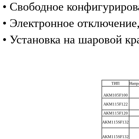
• Свободное конфигуриров
• Электронное отключение,
• Ус
тановка на шаровой кр
ТИП
Напр
AKM105F100
AKM115F122
AKM115F120
AKM115SF132
AKM115SF132