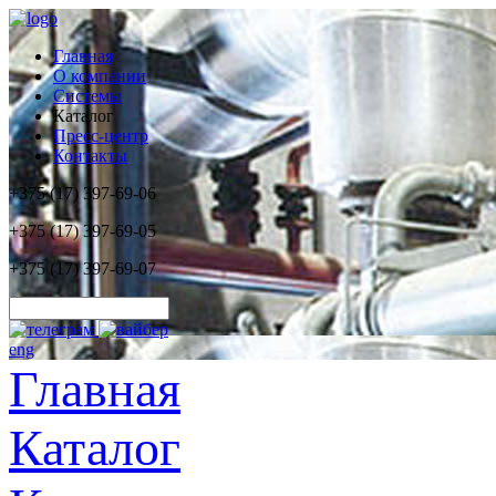
Главная
О компании
Системы
Каталог
Пресс-центр
Контакты
+375 (17) 397-69-06
+375 (17) 397-69-05
+375 (17) 397-69-07
eng
Главная
Каталог