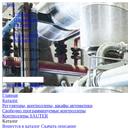
Главная
О компании
Системы
Каталог
Пресс-центр
Контакты
+375 (17) 397-69-06
+375 (17) 397-69-05
+375 (17) 397-69-07
eng
Главная
Каталог
Регуляторы, контроллеры, шкафы автоматики
Свободно программируемые контроллеры
Контроллеры SAUTER
Каталог
Вернутся в каталог
Скачать описание