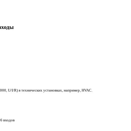
входы
000, U/I/R) в технических установках, например, HVAC.
6 входов