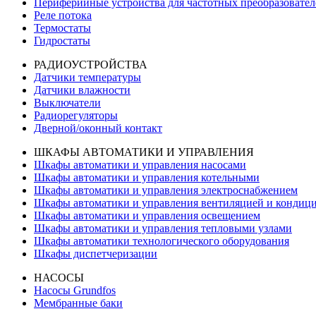
Периферийные устройства для частотных преобразовател
Реле потока
Термостаты
Гидростаты
РАДИОУСТРОЙСТВА
Датчики температуры
Датчики влажности
Выключатели
Радиорегуляторы
Дверной/оконный контакт
ШКАФЫ АВТОМАТИКИ И УПРАВЛЕНИЯ
Шкафы автоматики и управления насосами
Шкафы автоматики и управления котельными
Шкафы автоматики и управления электроснабжением
Шкафы автоматики и управления вентиляцией и кондиц
Шкафы автоматики и управления освещением
Шкафы автоматики и управления тепловыми узлами
Шкафы автоматики технологического оборудования
Шкафы диспетчеризации
НАСОСЫ
Насосы Grundfos
Мембранные баки