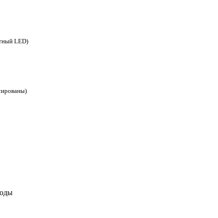
етный LED)
ксированы)