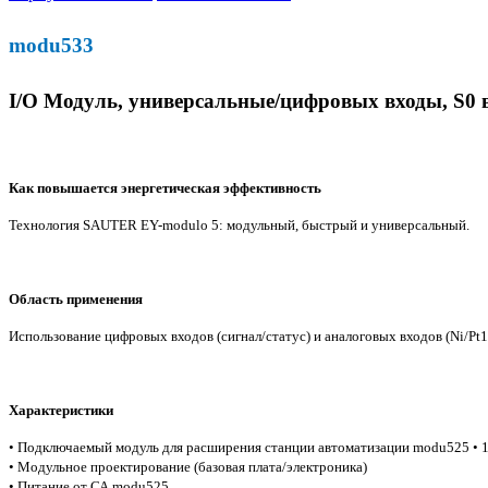
modu533
I/O Модуль, универсальные/цифровых входы, S0 
Как повышается энергетическая эффективность
Технология SAUTER EY-modulo 5: модульный, быстрый и универсальный.
Область применения
Использование цифровых входов (сигнал/статус) и аналоговых входов (Ni/Pt1
Характеристики
• Подключаемый модуль для расширения станции автоматизации modu525 • 1
• Модульное проектирование (базовая плата/электроника)
• Питание от СА modu525