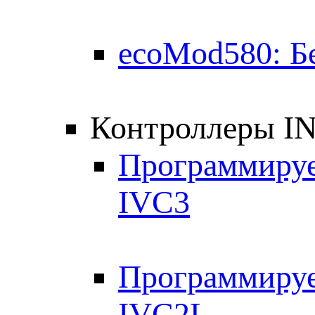
ecoMod580: Б
Контроллеры I
Программируе
IVC3
Программируе
IVC2L