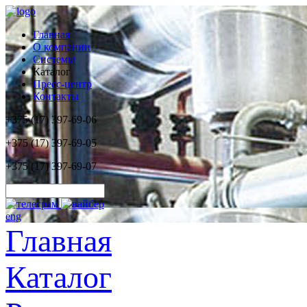
Главная
О компании
Системы
Каталог
Пресс-центр
Контакты
+375 (17) 397-69-06
+375 (17) 397-69-05
+375 (17) 397-69-07
eng
Главная
Каталог