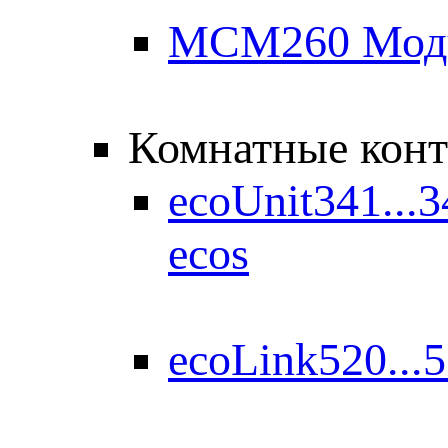
MCM260 Моду
Комнатные кон
ecoUnit341...
ecos
ecoLink520...