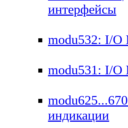
интерфейсы
modu532: I/O
modu531: I/O
modu625...670
индикации