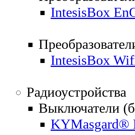
IntesisBox E
Преобразовател
IntesisBox Wi
Радиоустройства
Выключатели (б
KYMasgard® H