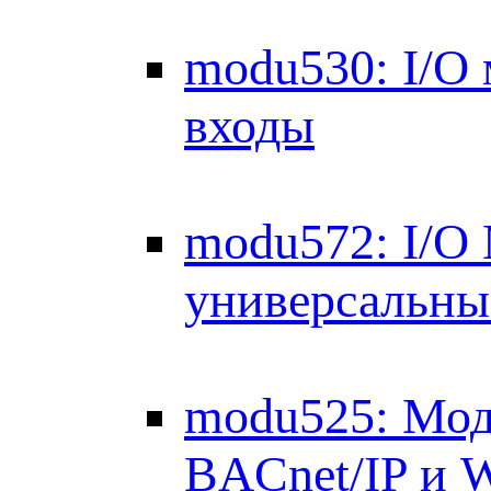
modu530: I/O
входы
modu572: I/O
универсальны
modu525: Мод
BACnet/IP и 