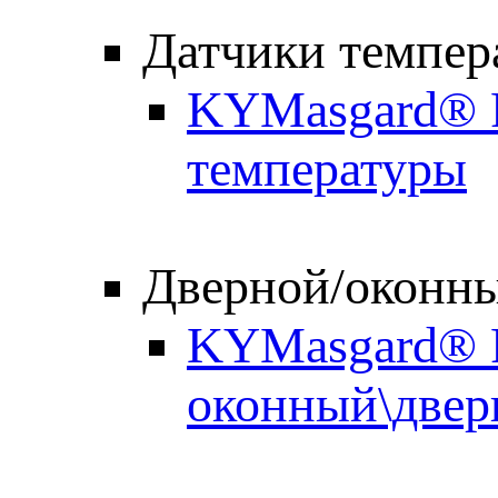
Датчики темпер
KYMasgard® R
температуры
Дверной/оконны
KYMasgard® F
оконный\двер