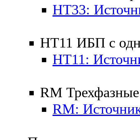
HT33: Источн
HT11 ИБП с од
HT11: Источн
RM Трехфазные
RM: Источник