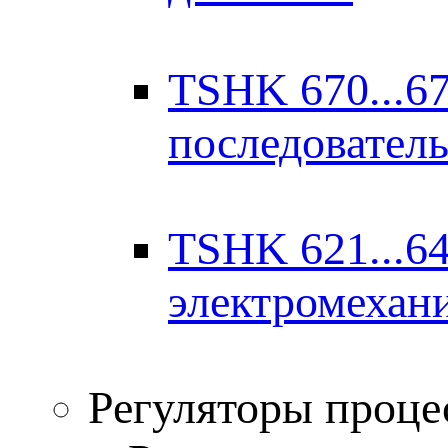
TSHK 670...67
последовател
TSHK 621...64
электромехан
Регуляторы проце