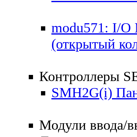
modu571: I/O
(открытый кол
Контроллеры 
SMH2G(i) Пан
Модули ввода