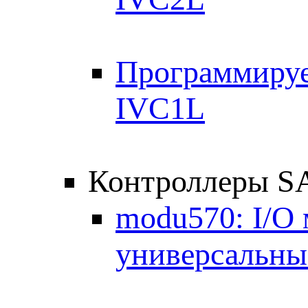
Программируе
IVC1L
Контроллеры 
modu570: I/O 
универсальны