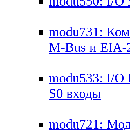
modu550: I/O 
modu731: Ком
M-Bus и EIA-
modu533: I/O
S0 входы
modu721: Моду