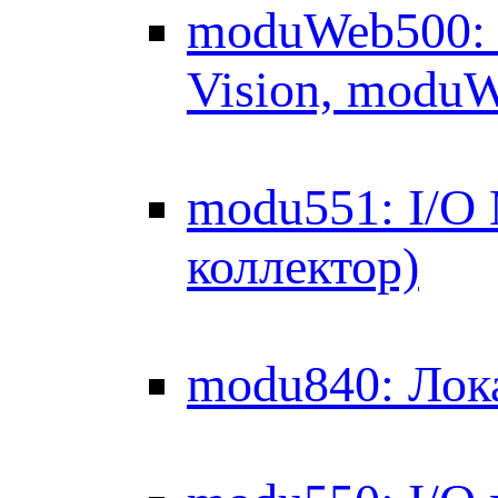
moduWeb500: 
Vision, modu
modu551: I/O
коллектор)
modu840: Лок