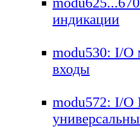
modu625...670
индикации
modu530: I/O
входы
modu572: I/O
универсальны