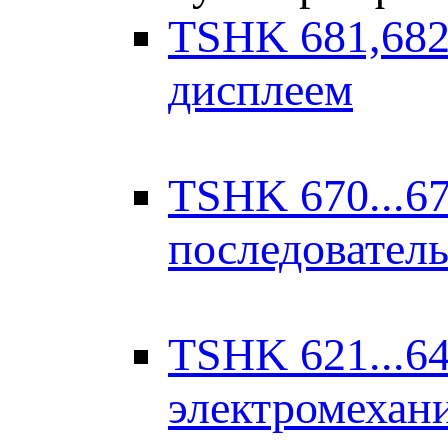
TSHK 681,682
дисплеем
TSHK 670...67
последовател
TSHK 621...64
электромехан