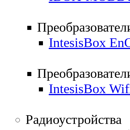
Преобразовате
IntesisBox E
Преобразовател
IntesisBox Wi
Радиоустройства