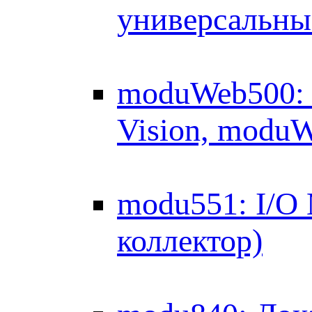
универсальны
moduWeb500: 
Vision, modu
modu551: I/O
коллектор)