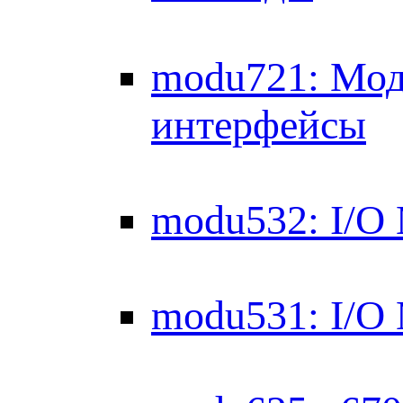
modu721: Моду
интерфейсы
modu532: I/O
modu531: I/O