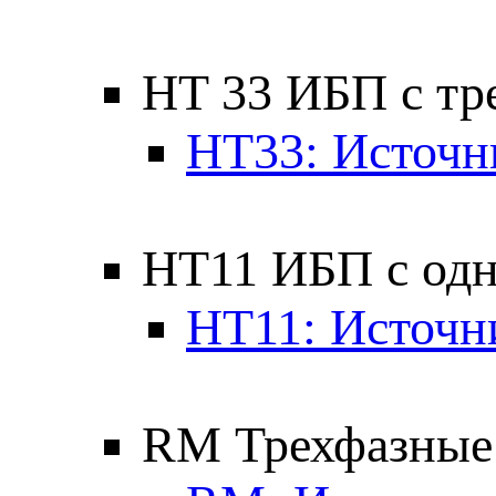
HT 33 ИБП с тр
HT33: Источн
HT11 ИБП с од
HT11: Источн
RM Трехфазные