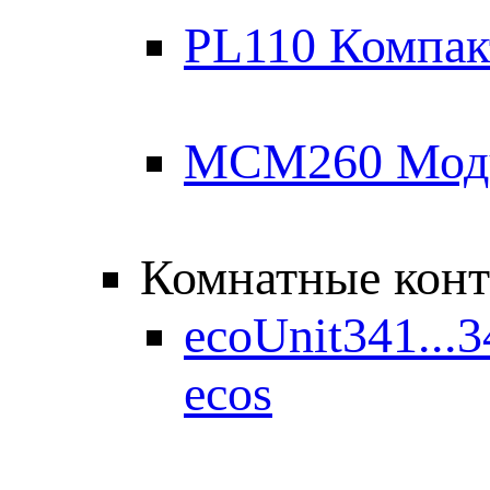
PL110 Компак
MCM260 Моду
Комнатные кон
ecoUnit341...
ecos