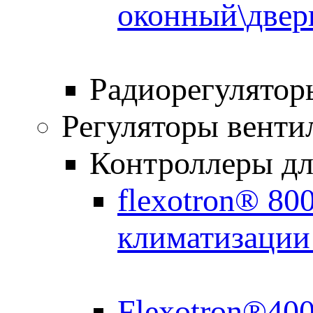
оконный\двер
Радиорегулятор
Регуляторы венти
Контроллеры дл
flexotron® 80
климатизации
Flexotron®40