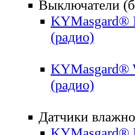
Выключатели (б
KYMasgard® H
(радио)
KYMasgard® W
(радио)
Датчики влажно
KYMasgard® R