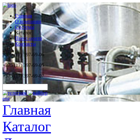
Главная
О компании
Системы
Каталог
Пресс-центр
Контакты
+375 (17) 397-69-06
+375 (17) 397-69-05
+375 (17) 397-69-07
eng
Главная
Каталог