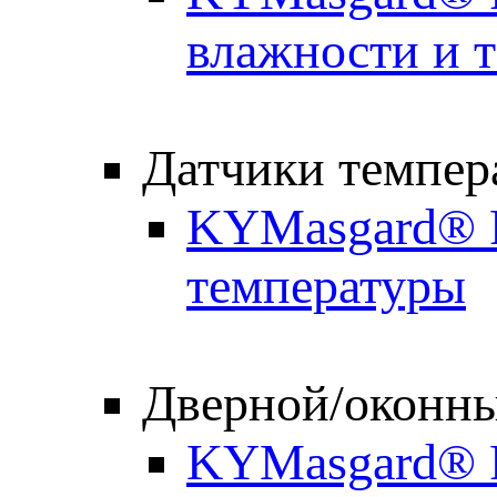
влажности и 
Датчики темпер
KYMasgard® R
температуры
Дверной/оконны
KYMasgard® F