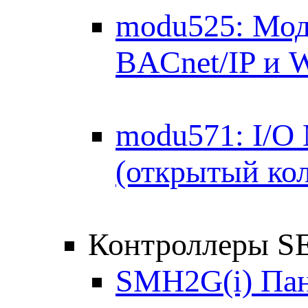
modu525: Мод
BACnet/IP и 
modu571: I/O
(открытый кол
Контроллеры 
SMH2G(i) Пан