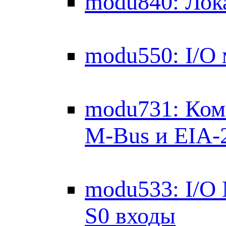
modu840: Лок
modu550: I/O 
modu731: Ком
M-Bus и EIA-
modu533: I/O
S0 входы